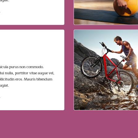
ugiat.
condimentum vel
 vehicula. Aenean
hicula purus non commodo.
ui nulla, porttitor vitae augue vel,
sollicitudin eros. Mauris bibendum
ugiat.