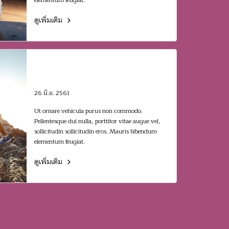
elementum feugiat.
ดูเพิ่มเติม
Morbi condimentum vel
just at vehicula. Aenean
congue
26 มิ.ย. 2561
Ut ornare vehicula purus non commodo.
Pellentesque dui nulla, porttitor vitae augue vel,
sollicitudin sollicitudin eros. Mauris bibendum
elementum feugiat.
ดูเพิ่มเติม