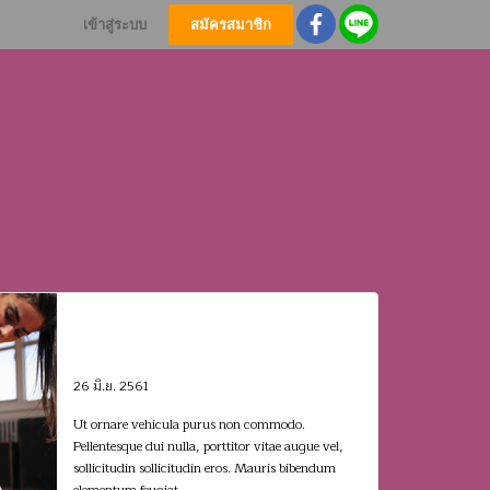
เข้าสู่ระบบ
สมัครสมาชิก
Morbi condimentum vel
just at vehicula. Aenean
congue
26 มิ.ย. 2561
Ut ornare vehicula purus non commodo.
Pellentesque dui nulla, porttitor vitae augue vel,
sollicitudin sollicitudin eros. Mauris bibendum