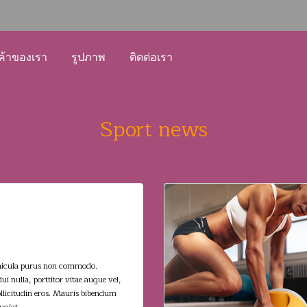
ค้าของเรา
รูปภาพ
ติดต่อเรา
Sport news
condimentum vel
 vehicula. Aenean
hicula purus non commodo.
ui nulla, porttitor vitae augue vel,
sollicitudin eros. Mauris bibendum