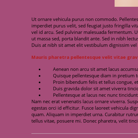
Ut ornare vehicula purus non commodo. Pellentesqu
imperdiet purus velit, sed feugiat justo fringilla v
vel id arcu. Sed pulvinar malesuada fermentum. Ut
ut massa sed, porta blandit ante. Sed in nibh lectu
Duis at nibh sit amet elit vestibulum dignissim vel 
Mauris pharetra pellentesque velit vitae grav
Aenean non arcu sit amet lacus accumsan
Quisque pellentesque diam in pretium 
Proin bibendum felis et tellus congue, et
Duis gravida dolor sit amet viverra tinci
Pellentesque at lacus nec nunc tincidun
Nam nec erat venenatis lacus ornare viverra. Susp
egestas orci id efficitur. Fusce laoreet vehicula d
quam. Aliquam in imperdiet urna. Curabitur rutrum l
tellus vitae, posuere mi. Donec pharetra, velit tinc