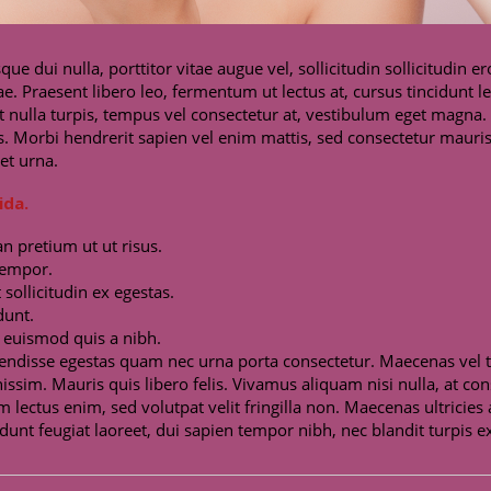
e dui nulla, porttitor vitae augue vel, sollicitudin sollicitudi
itae. Praesent libero leo, fermentum ut lectus at, cursus tincidunt 
 nulla turpis, tempus vel consectetur at, vestibulum eget magna.
s. Morbi hendrerit sapien vel enim mattis, sed consectetur mauris 
et urna.
ida.
 pretium ut ut risus.
tempor.
 sollicitudin ex egestas.
dunt.
t euismod quis a nibh.
endisse egestas quam nec urna porta consectetur. Maecenas vel t
ignissim. Mauris quis libero felis. Vivamus aliquam nisi nulla, at 
ectus enim, sed volutpat velit fringilla non. Maecenas ultricies a 
idunt feugiat laoreet, dui sapien tempor nibh, nec blandit turpis ex