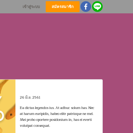
เข้าสู่ระบบ
สมัครสมาชิก
50% OFF
26 มิ.ย. 2561
Ea dictas legendos ius. At adhuc solum has. Nec
at harum euripidis, habeo elitr patrioque ne mel.
Mei probo oportere posidonium in, has ei everti
volutpat consequat.