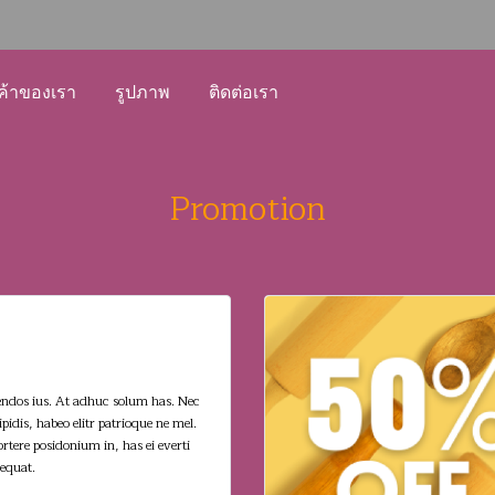
ค้าของเรา
รูปภาพ
ติดต่อเรา
Promotion
 SALE
endos ius. At adhuc solum has. Nec
pidis, habeo elitr patrioque ne mel.
rtere posidonium in, has ei everti
equat.