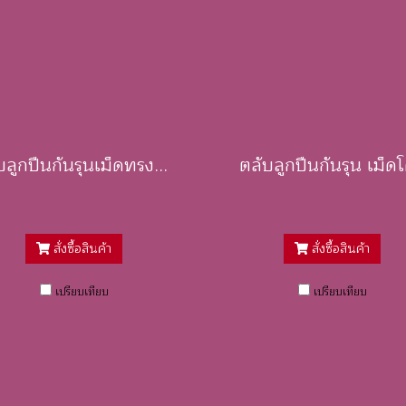
ตลับลูกปืนกันรุนเม็ดทรงกระบอก / Cylindrical Roller Thrust Bearings
ตลับลูกปืนกันรุน เม็ดโ
สั่งซื้อสินค้า
สั่งซื้อสินค้า
เปรียบเทียบ
เปรียบเทียบ