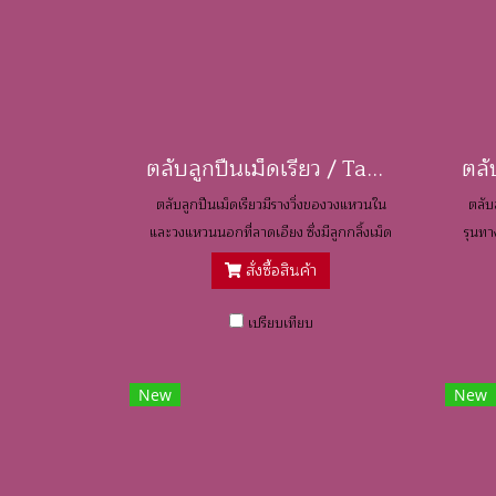
ตลับลูกปืนเม็ดเรียว / Taper Roller Bearings
ตลับลูกปืนเม็ดเรียวมีรางวิ่งของวงแหวนใน
ตลับ
และวงแหวนนอกที่ลาดเอียง ซึ่งมีลูกกลิ้งเม็ด
รุนท
เรียวอยู่ระหว่างวงแหวนทั้งสองนี้
เพียง
สั่งซื้อสินค้า
เปรียบเทียบ
New
New