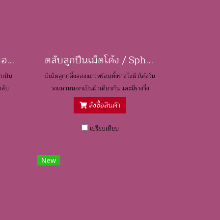
ตลับลูกปืนเม็ดทรงกระบอก / Cylindrical Bearings
ตลับลูกปืนเม็ดโค้ง / Spherical Roller Bearings
ำเป็น
มีเม็ดลูกกลิ้งสองแถวพร้อมทั้งรางวิ่งผิวโค้งใน
ตลับ
วงแหวนนอกเป็นผิวเดียวกัน และมีรางวิ่ง
แทกได้
วงแหวนในสองรางเอียงทำมุมกับแกนกลาง
สั่งซื้อสินค้า
ตลับลูกปืน
เปรียบเทียบ
New