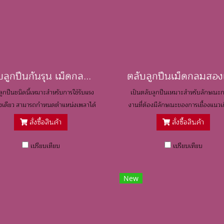
ตลับลูกปืนกันรุน เม็ดกลม / Thrust Ball Bearings
ลูกปืนชนิดนี้เหมาะสำหรับการใช้รับแรง
เป็นตลับลูกปืนเหมาะสำหรับลักษณะก
างเดียว สามารถกำหนดตำแหน่งเพลาได้
งานที่ต้องมีลักษณะของการเยื้องแนวเก
ทิศทางเดียว จะต้องไม่รับแรงในแนวรัศมี
(Misalignment) มีทั้งแบบเปิดและแบบท
สั่งซื้อสินค้า
สั่งซื้อสินค้า
ใดๆ
ปิดกันฝุ่นสองข้าง
เปรียบเทียบ
เปรียบเทียบ
New