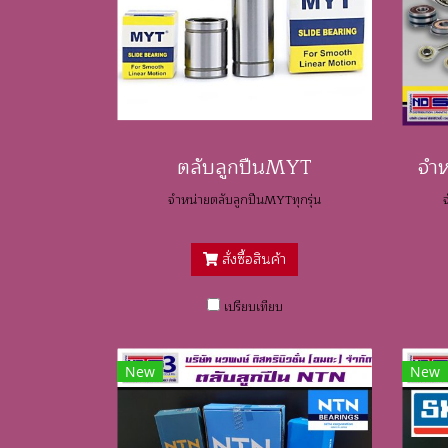
ตลับลูกปืนMYT
จำหน่ายตลับลูกปืนMYTทุกรุ่น
สั่งซื้อสินค้า
เปรียบเทียบ
New
New