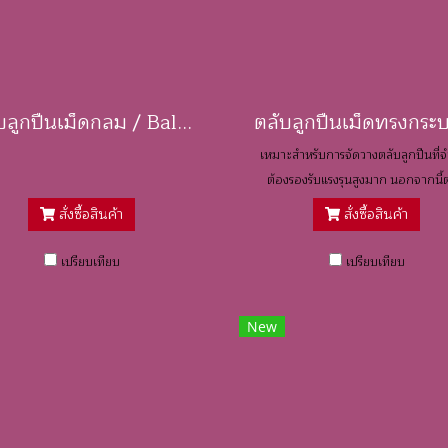
ตลับลูกปืนเม็ดกลม / Ball Bearings
เหมาะสำหรับการจัดวางตลับลูกปืนที่จ
ต้องรองรับแรงรุนสูงมาก นอกจากนี้
ลูกปืนประเภทนี้ ยังทนทานต่อแรงกระ
สั่งซื้อสินค้า
สั่งซื้อสินค้า
ดี มีความแข็งเกร็ง (Stiff) สูง
เปรียบเทียบ
เปรียบเทียบ
New