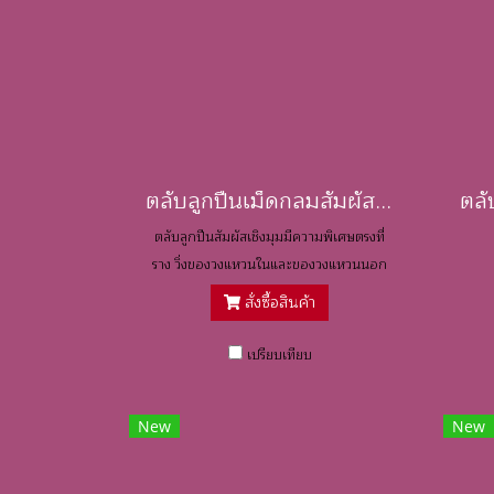
ตลับลูกปืนเม็ดกลมสัมผัสเชิงมุม / Angular Contact Ball Bearings
ตลับลูกปืนสัมผัสเชิงมุมมีความพิเศษตรงที่
ราง วิ่งของวงแหวนในและของวงแหวนนอก
จะอยู่เยื้องแนวกันตามแนวแกนของเพลา
สั่งซื้อสินค้า
เปรียบเทียบ
New
New